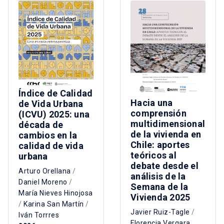
Índice de Calidad
Hacia una
de Vida Urbana
comprensión
(ICVU) 2025: una
multidimensional
década de
de la vivienda en
cambios en la
Chile: aportes
calidad de vida
teóricos al
urbana
debate desde el
Arturo Orellana
/
análisis de la
Daniel Moreno
/
Semana de la
María Nieves Hinojosa
Vivienda 2025
/
Karina San Martín
/
Javier Ruiz-Tagle
/
Iván Torrres
Florencia Vergara