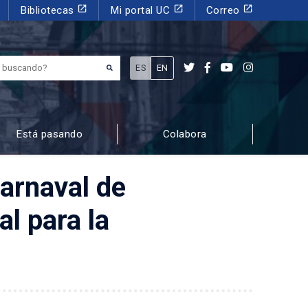
launch
launch
launch
Bibliotecas
Mi portal UC
Correo
¿Qué estás buscando?
ES
EN
Está pasando
Colabora
Carnaval de
l para la