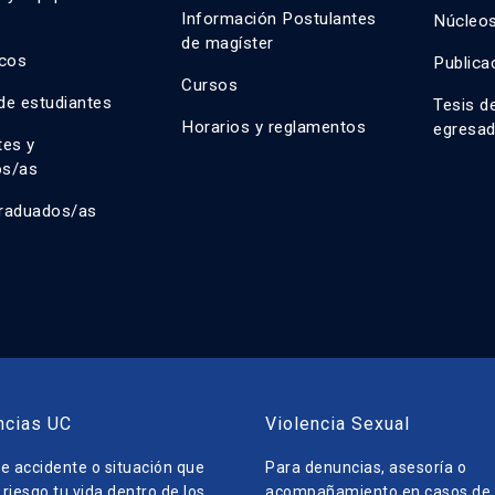
n
Información Postulantes
Núcleos
de magíster
cos
Publica
Cursos
de estudiantes
Tesis d
Horarios y reglamentos
egresa
tes y
os/as
raduados/as
ncias UC
Violencia Sexual
e accidente o situación que
Para denuncias, asesoría o
riesgo tu vida dentro de los
acompañamiento en casos de v