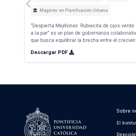
Magíster en Planificación Urbana
“Despierta Mejillones: Rubiecita de ojos verde
a la par” es un plan de gobernanza colaborativ
que busca equilibrar la brecha entre el crecien
portuario‑industrial de la comuna y la calidad 
Descargar PDF
su patrimonio histórico. El diagnóstico prospec
problemáticas como la desconfianza […]
Sobre n
El Instit
Direcció