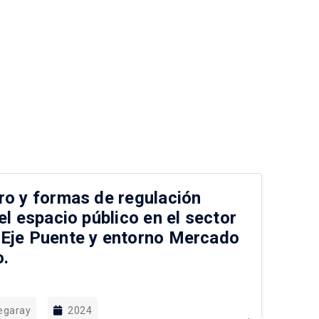
ro y formas de regulación
Pr
el espacio público en el sector
pú
 Eje Puente y entorno Mercado
Pa
o.
egaray
2024