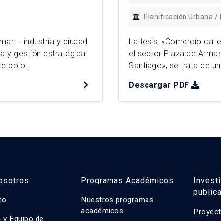
Planificación Urbana /
 mar – industria y ciudad
La tesis, «Comercio call
a y gestión estratégica
el sector Plaza de Armas
te polo
Santiago», se trata de un
de vida urbana, junto con
objetivo analizar las for
Descargar PDF
tivo identifica
partir de la descripción 
[…]
osotros
Programas Académicos
Invest
public
uto
Nuestros programas
académicos
Proyect
n y Equipo de