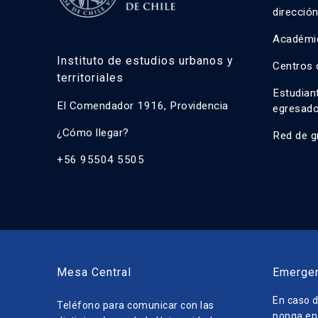
direcció
Académi
Instituto de estudios urbanos y
Centros 
territoriales
Estudian
El Comendador 1916, Providencia
egresad
¿Cómo llegar?
Red de g
+56 95504 5505
Mesa Central
Emerge
En caso d
Teléfono para comunicar con las
ponga en 