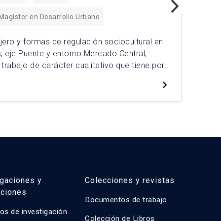
 Magíster en Desarrollo Urbano
La 
fís
ejero y formas de regulación sociocultural en
prá
, eje Puente y entorno Mercado Central,
esp
 trabajo de carácter cualitativo que tiene por
De
Bus
mas de regulación del comercio callejero, a
los
actual del comercio no autorizado en torno al
igaciones y
Colecciones y revistas
aciones
Documentos de trabajo
os de investigación
Colección de Libros