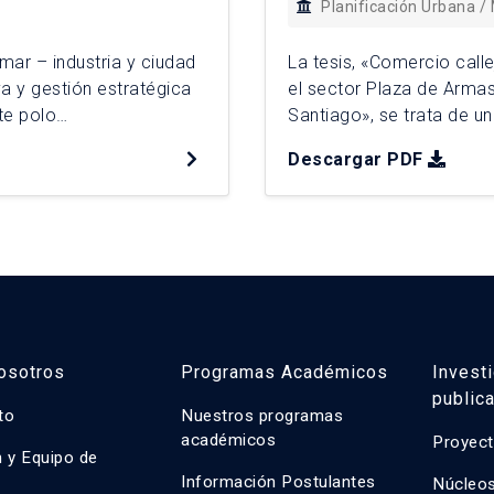
Planificación Urbana /
 mar – industria y ciudad
La tesis, «Comercio call
a y gestión estratégica
el sector Plaza de Armas
te polo
Santiago», se trata de un
de vida urbana, junto con
objetivo analizar las for
Descargar PDF
tivo identifica
partir de la descripción 
[…]
osotros
Programas Académicos
Invest
public
uto
Nuestros programas
académicos
Proyect
n y Equipo de
n
Información Postulantes
Núcleos