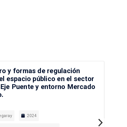
ro y formas de regulación
La
el espacio público en el sector
la
 Eje Puente y entorno Mercado
la
o.
Fl
egaray
2024