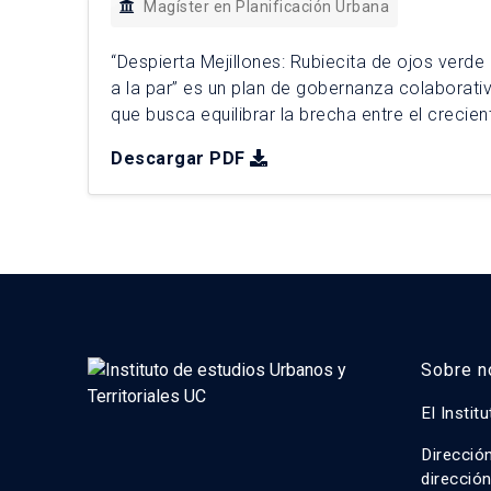
Magíster en Planificación Urbana
“Despierta Mejillones: Rubiecita de ojos verde
a la par” es un plan de gobernanza colaborativ
que busca equilibrar la brecha entre el crecien
portuario‑industrial de la comuna y la calidad 
Descargar PDF
su patrimonio histórico. El diagnóstico prospec
problemáticas como la desconfianza […]
Sobre n
El Instit
Direcció
direcció