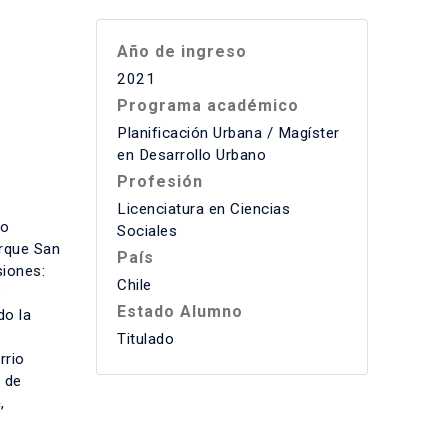
Año de ingreso
2021
Programa académico
Planificación Urbana / Magíster
en Desarrollo Urbano
Profesión
Licenciatura en Ciencias
co
Sociales
arque San
País
siones:
Chile
s
Estado Alumno
do la
Titulado
rrio
 de
,