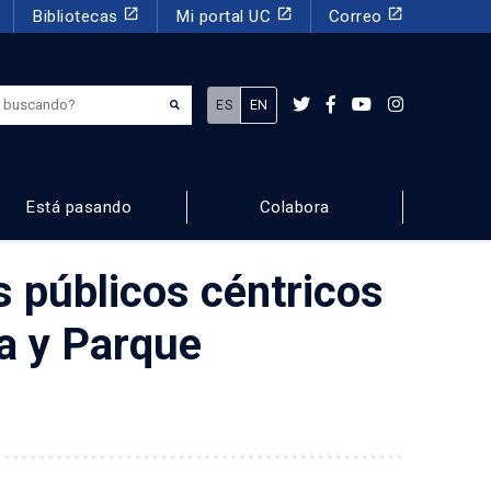
launch
launch
launch
Bibliotecas
Mi portal UC
Correo
¿Qué estás buscando?
ES
EN
Está pasando
Colabora
s públicos céntricos
a y Parque