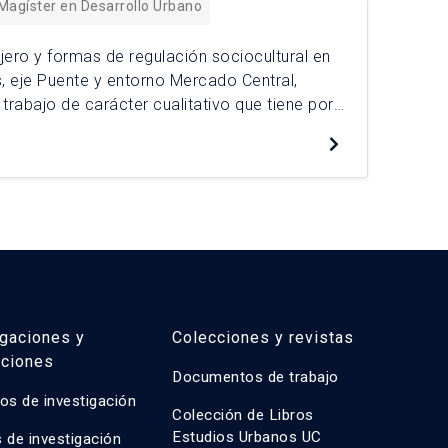
 Magíster en Desarrollo Urbano
ejero y formas de regulación sociocultural en
La 
, eje Puente y entorno Mercado Central,
muc
 trabajo de carácter cualitativo que tiene por
sum
mas de regulación del comercio callejero, a
con
De
actual del comercio no autorizado en torno al
pan
soc
igaciones y
Colecciones y revistas
aciones
Documentos de trabajo
os de investigación
Colección de Libros
Estudios Urbanos UC
 de investigación