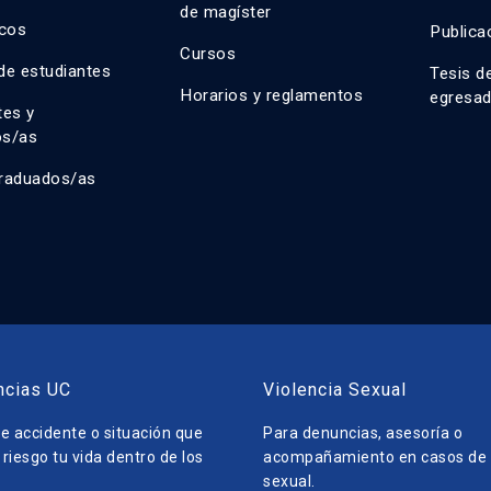
de magíster
cos
Publica
Cursos
de estudiantes
Tesis d
Horarios y reglamentos
egresa
tes y
os/as
raduados/as
ncias UC
Violencia Sexual
e accidente o situación que
Para denuncias, asesoría o
riesgo tu vida dentro de los
acompañamiento en casos de v
sexual.