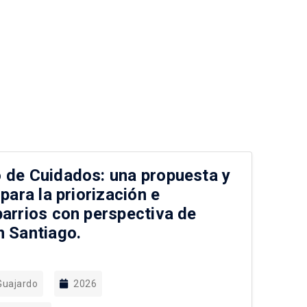
 de Cuidados: una propuesta y
Ev
 para la priorización e
es
barrios con perspectiva de
me
n Santiago.
po
pa
Guajardo
2026