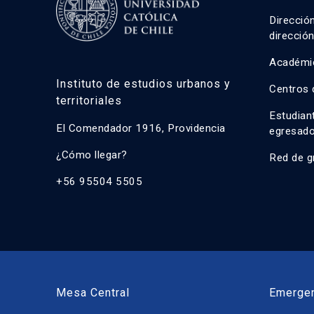
Direcció
direcció
Académi
Instituto de estudios urbanos y
Centros 
territoriales
Estudian
El Comendador 1916, Providencia
egresad
¿Cómo llegar?
Red de g
+56 95504 5505
Mesa Central
Emerge