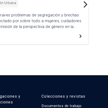
ión Urbana
graves problemas de segregación y brechas
 afectado por sobre todo a mujeres, cuidadores
La 
omisión de la perspectiva de género en la
pro
ntar las brechas, el Plan de Intervención
des
ador Urbano de Cuidados, una herramienta que
obs
De
mática […]
don
apr
igaciones y
Colecciones y revistas
aciones
Documentos de trabajo