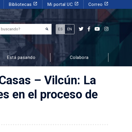
launch
launch
launch
Bibliotecas
Mi portal UC
Correo
¿Qué estás buscando?
ES
EN
Está pasando
Colabora
Casas – Vilcún: La
es en el proceso de