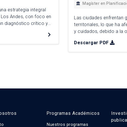
Magíster en Planificac
na estrategia integral
de Los Andes, con foco en
Las ciudades enfrentan 
un diagnóstico crítico y
territoriales, lo que ha
 la desconexión
y cuidados, debido a la 
alidad habitacional y la
planificación. Para enfre
Descargar PDF
Urbana propone el Indic
operacionaliza la proble
osotros
Programas Académicos
Invest
public
uto
Nuestros programas