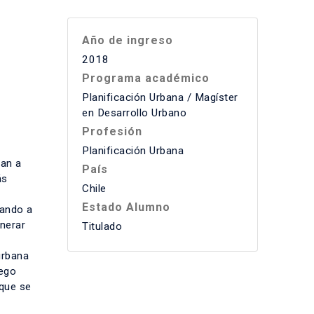
Año de ingreso
2018
Programa académico
Planificación Urbana / Magíster
en Desarrollo Urbano
Profesión
Planificación Urbana
ran a
País
ás
Chile
Estado Alumno
gando a
enerar
Titulado
urbana
uego
que se