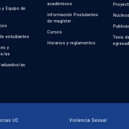
académicos
Proyect
n y Equipo de
n
Información Postulantes
Núcleos
de magíster
cos
Publica
Cursos
de estudiantes
Tesis d
Horarios y reglamentos
egresa
tes y
os/as
raduados/as
ncias UC
Violencia Sexual