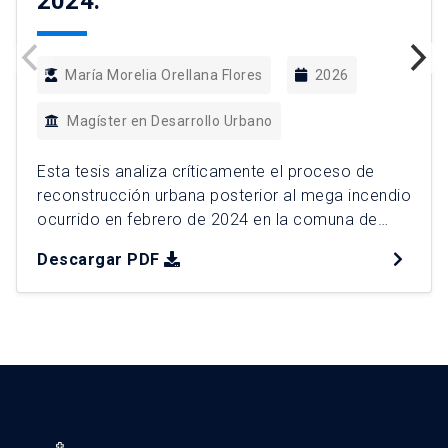
2024.
María Morelia Orellana Flores
2026
Magíster en Desarrollo Urbano
Esta tesis analiza críticamente el proceso de
reconstrucción urbana posterior al mega incendio
ocurrido en febrero de 2024 en la comuna de
Viña del Mar, el desastre urbano por incendios
Descargar PDF
más grave en la historia reciente de Chile. Esta
catástrofe evidencia a la interfaz urbano rural
como un espacio de borde donde confluyen
dinámicas residenciales, […]