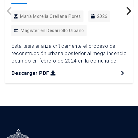
María Morelia Orellana Flores
2026
Magíster en Desarrollo Urbano
Esta tesis analiza críticamente el proceso de
reconstrucción urbana posterior al mega incendio
ocurrido en febrero de 2024 en la comuna de
Viña del Mar, el desastre urbano por incendios
Descargar PDF
más grave en la historia reciente de Chile. Esta
catástrofe evidencia a la interfaz urbano rural
como un espacio de borde donde confluyen
dinámicas residenciales, […]