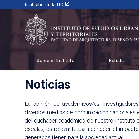
launch
Ir al sitio de la UC
INSTITUTO DE ESTUDIOS URBANOS
Y TERRITORIALES
Sobre el Instituto
Estudia
FACULTAD DE ARQUITECTURA, DISEÑO Y ESTUDIOS
Noticias
La opinión de académicos/as, investigadores
diversos medios de comunicación nacionales e 
del quehacer académico de nuestro Instituto en
escalas, es relevante para conocer el impacto
generados tienen para la sociedad actual.