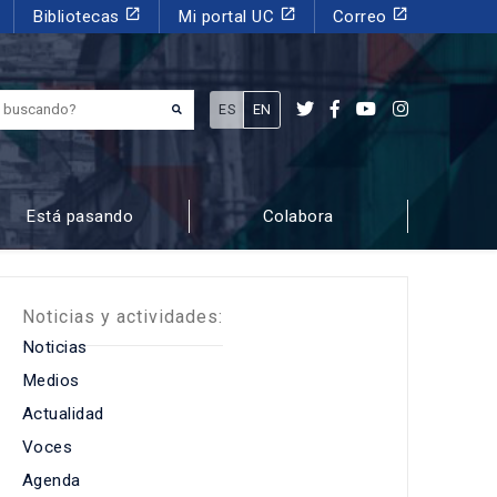
launch
launch
launch
Bibliotecas
Mi portal UC
Correo
¿Qué estás buscando?
ES
EN
Está pasando
Colabora
Noticias y actividades:
Noticias
Medios
Actualidad
Voces
Agenda