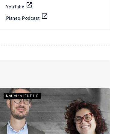
launch
YouTube
launch
Planeo Podcast
Noticias IEUT UC