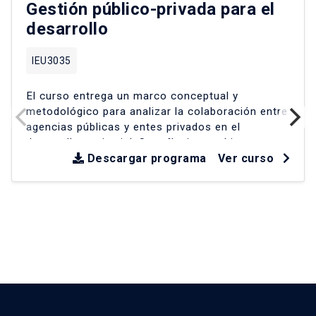
Gestión público-privada para el
desarrollo
IEU3035
El curso entrega un marco conceptual y
metodológico para analizar la colaboración entre
agencias públicas y entes privados en el
desarrollo territorial
.
Se reflexiona críticamente
sobre experiencias en América Latina y Chile
Descargar programa
Ver curso
desde la década de los 90
.