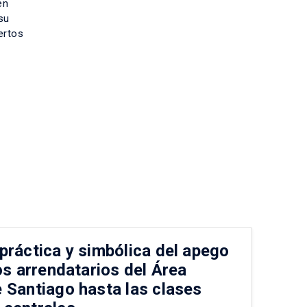
en
su
ertos
práctica y simbólica del apego
La
os arrendatarios del Área
a 
 Santiago hasta las clases