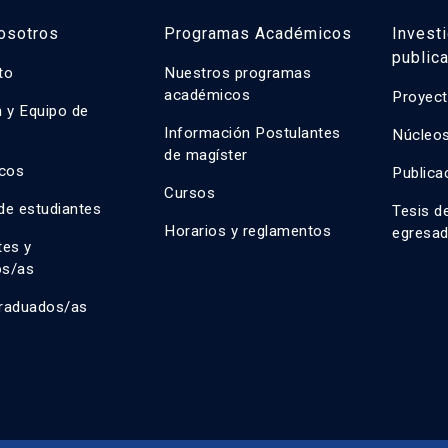
osotros
Programas Académicos
Invest
public
uto
Nuestros programas
académicos
Proyect
n y Equipo de
n
Información Postulantes
Núcleos
de magíster
cos
Publica
Cursos
de estudiantes
Tesis d
Horarios y reglamentos
egresa
tes y
os/as
raduados/as