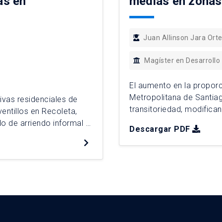
as en
medias en zonas 
Juan Allinson Jara Ort
Magíster en Desarrollo
El aumento en la proporc
Metropolitana de Santia
ivas residenciales de
transitoriedad, modifica
entillos en Recoleta,
relaciones con el entorn
o de arriendo informal y
Descargar PDF
prácticas y simbólicas q
vivienda. A partir de
lugar entre arrendatario
se identifica una movilidad