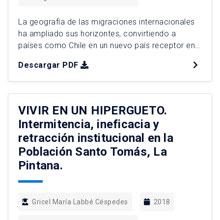
La geografía de las migraciones internacionales
ha ampliado sus horizontes, convirtiendo a
países como Chile en un nuevo país receptor en
Latinoamérica. En la ciudad de Santiago, una
Descargar PDF
nueva ola migratoria en los últimos 5 años se ha
extendido desde la tradicional localización
central y pericentral, hacia sectores periféricos
relegados y estigmatizados. Esto ha generado
VIVIR EN UN HIPERGUETO.
[…]
Intermitencia, ineficacia y
retracción institucional en la
Población Santo Tomás, La
Pintana.
Gricel María Labbé Céspedes
2018