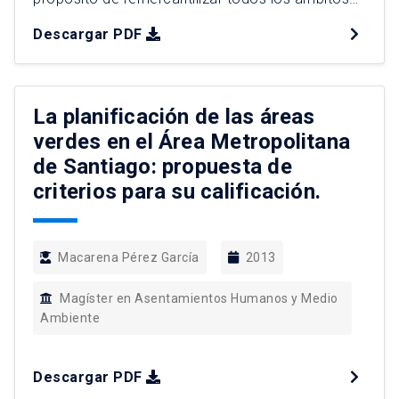
de la vida, como respuesta a las crisis propias
Descargar PDF
del régimen keynesiano-fordista causadas por el
estancamiento de la tasa de crecimiento de la
economía y la escasa rentabilidad obtenida por
la inversión de los excedentes en el […]
La planificación de las áreas
verdes en el Área Metropolitana
de Santiago: propuesta de
criterios para su calificación.
Macarena Pérez García
2013
Magíster en Asentamientos Humanos y Medio
Ambiente
Descargar PDF