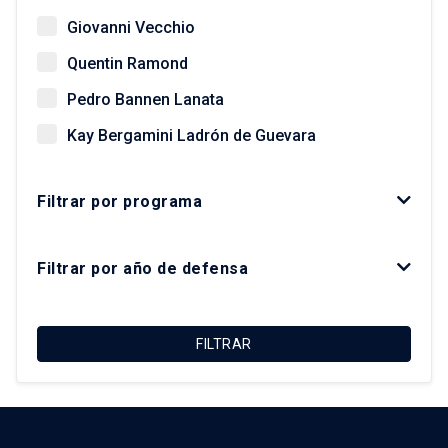
Giovanni Vecchio
Quentin Ramond
Pedro Bannen Lanata
Kay Bergamini Ladrón de Guevara
Paz Concha Méndez
Filtrar por programa
Óscar Figueroa Monsalve
Luis Fuentes Arce
Filtrar por año de defensa
Macarena Ibarra Alonso
Felipe Link Lazo
FILTRAR
Christian Matus Madrid
Roberto Moris Iturrieta
Arturo Orellana Ossandón