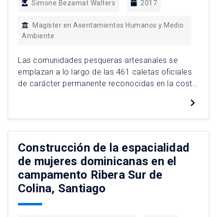
Simone Bezamat Walters
2017
Magíster en Asentamientos Humanos y Medio
Ambiente
Las comunidades pesqueras artesanales se
emplazan a lo largo de las 461 caletas oficiales
de carácter permanente reconocidas en la costa
de nuestro país por el DS N° 237 de 2009. Si bien
se reconoce su heterogeneidad, estas
comunidades tienen en común una identidad que
se define en función de su actividad produciva y
que […]
Construcción de la espacialidad
de mujeres dominicanas en el
campamento Ribera Sur de
Colina, Santiago