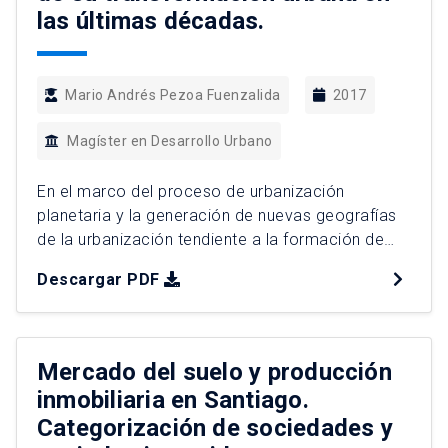
las últimas décadas.
Mario Andrés Pezoa Fuenzalida
2017
Magíster en Desarrollo Urbano
En el marco del proceso de urbanización
planetaria y la generación de nuevas geografías
de la urbanización tendiente a la formación de
regiones urbanas, este trabajo tiene como
Descargar PDF
propósito analizar la evolución de la Macrozona
Central planteando la hipótesis de la
conformación de una Región Urbana en las
últimas décadas que se caracteriza por el […]
Mercado del suelo y producción
inmobiliaria en Santiago.
Categorización de sociedades y