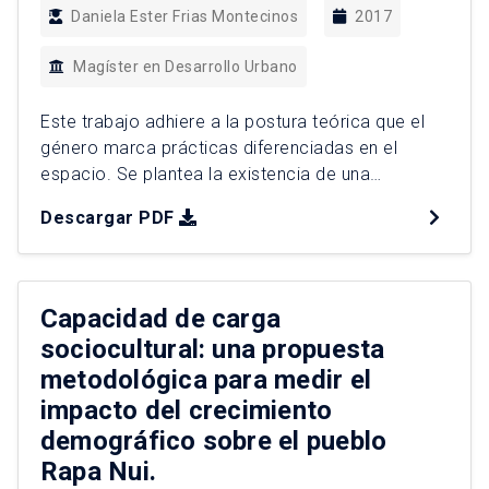
Daniela Ester Frias Montecinos
2017
Magíster en Desarrollo Urbano
Este trabajo adhiere a la postura teórica que el
género marca prácticas diferenciadas en el
espacio. Se plantea la existencia de una
construcción de espacialidad por parte de
Descargar PDF
mujeres migrantes, mediante las prácticas de
reproducción social. La complejidad de las
actividades realizadas por las mujeres tanto en la
conquista de espacios para la vivienda, como […]
Capacidad de carga
sociocultural: una propuesta
metodológica para medir el
impacto del crecimiento
demográfico sobre el pueblo
Rapa Nui.