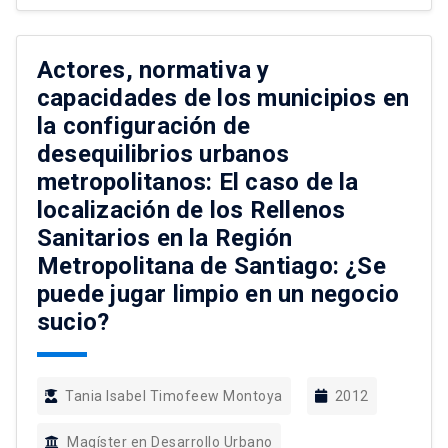
presenta una producción de oficinas Premium
desescalada en el contexto latinoamericano, al
igual que plantea un caso alternativo a la teoría
Actores, normativa y
tradicional […]
capacidades de los municipios en
la configuración de
desequilibrios urbanos
metropolitanos: El caso de la
localización de los Rellenos
Sanitarios en la Región
Metropolitana de Santiago: ¿Se
puede jugar limpio en un negocio
sucio?
Tania Isabel Timofeew Montoya
2012
Magíster en Desarrollo Urbano