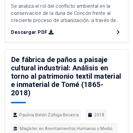
Se analiza el rol del conflicto ambiental en la
conservación de la duna de Concón frente al
creciente proceso de urbanización, a través de
fuentes primarias y secundarias. Para esto se
Descargar PDF
desarrolla un análisis del proceso de crecimiento
urbano de la duna de Concón y cómo se
configuró el conflicto ambiental en la actual. En
[…]
De fábrica de paños a paisaje
cultural industrial: Análisis en
torno al patrimonio textil material
e inmaterial de Tomé (1865-
2018)
Paulina Belén Zúñiga Becerra
2018
Magíster en Asentamientos Humanos y Medio