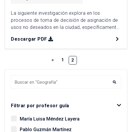
La siguiente investigación explora en los
procesos de toma de decisión de asignación de
usos no deseados en la ciudad, específicamente
analizando el proceso de localización de los
Descargar PDF
rellenos sanitarios Loma Los Colorados, Santa
Marta y Santiago Poniente. Se estudia la
normativa que rige la localización de este tipo de
«
1
2
infraestructura; se indaga también en […]
Buscar tesis y egresados
Filtrar por profesor guía
María Luisa Méndez Layera
Pablo Guzmán Martínez