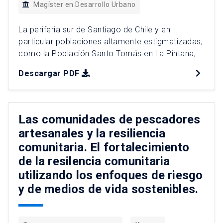
Magíster en Desarrollo Urbano
La periferia sur de Santiago de Chile y en
particular poblaciones altamente estigmatizadas,
como la Población Santo Tomás en La Pintana,
dan la impresión de estar abandonadas por el
Descargar PDF
Estado. Pero el problema que subyace a la
aparente ausencia pública es una profunda
descoordinación institucional, que se genera por
una sobre-intervención pública, mal focalizada,
Las comunidades de pescadores
con […]
artesanales y la resiliencia
comunitaria. El fortalecimiento
de la resilencia comunitaria
utilizando los enfoques de riesgo
y de medios de vida sostenibles.