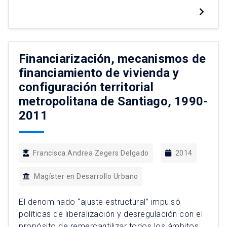
proceso informal, no regulado y sin definición
dentro de la legislación ambiental. A su vez,
recomendada por el Servicio de Evaluación
Ambiental (SEA), configurándose como un
mecanismo clave de gobernanza ambiental a la
Financiarización, mecanismos de
hora de […]
financiamiento de vivienda y
configuración territorial
metropolitana de Santiago, 1990-
2011
Francisca Andrea Zegers Delgado
2014
Magíster en Desarrollo Urbano
El denominado “ajuste estructural” impulsó
políticas de liberalización y desregulación con el
propósito de remercantilizar todos los ámbitos