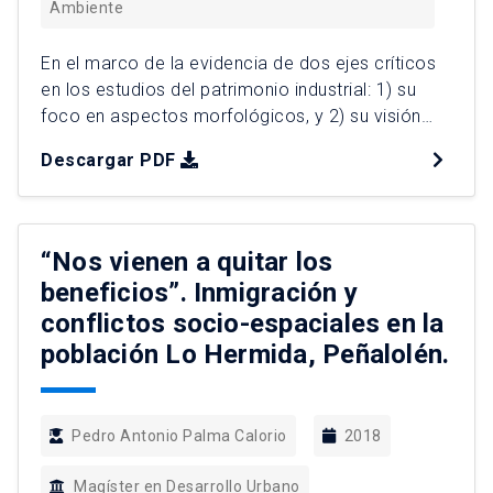
Ambiente
En el marco de la evidencia de dos ejes críticos
en los estudios del patrimonio industrial: 1) su
foco en aspectos morfológicos, y 2) su visión
como elementos puntuales y aislados sin
Descargar PDF
considerar su contexto territorial; la presente
investigación tiene como propósito dilucidar de
qué manera las dimensiones materiales e
inmateriales asociadas al patrimonio industrial […]
“Nos vienen a quitar los
beneficios”. Inmigración y
conflictos socio-espaciales en la
población Lo Hermida, Peñalolén.
Pedro Antonio Palma Calorio
2018
Magíster en Desarrollo Urbano