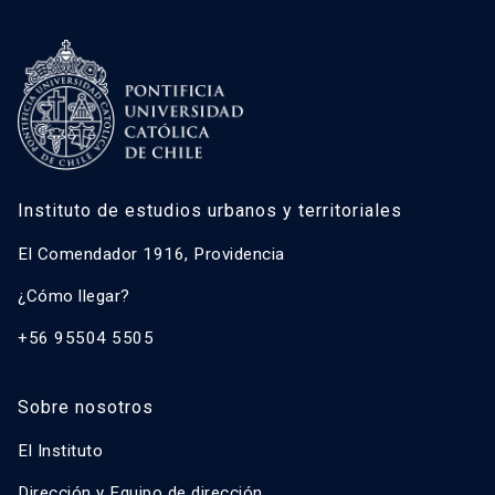
Carolina Rojas Quezada
José Rosas Vera
Francisco Sabatini Downey
Gonzalo Salazar Preece
Javier Ruiz-Tagle Venero
Instituto de estudios urbanos y territoriales
Caroline Stamm
Ricardo Truffello Robledo
El Comendador 1916, Providencia
Magdalena Vicuña Del Río
¿Cómo llegar?
+56 95504 5505
Sobre nosotros
El Instituto
Dirección y Equipo de dirección