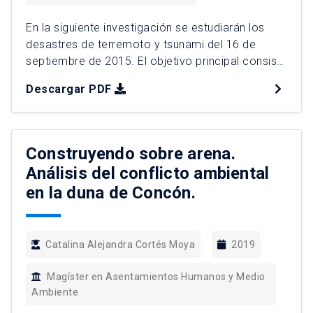
En la siguiente investigación se estudiarán los
desastres de terremoto y tsunami del 16 de
septiembre de 2015. El objetivo principal consiste
en poder analizar las distintas fases del ciclo del
Descargar PDF
desastre a partir de cambios espacio temporales
y las diferentes construcciones sociales
asociadas al 16 de septiembre. Se plantea como
hipótesis que los desastres […]
Construyendo sobre arena.
Análisis del conflicto ambiental
en la duna de Concón.
Catalina Alejandra Cortés Moya
2019
Magíster en Asentamientos Humanos y Medio
Ambiente