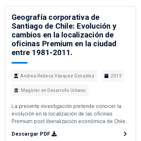
implicancias para el espacio urbano. Elementos
de este análisis permiten sostener que el
Geografía corporativa de
comercio formal vinculado a este grupo […]
Santiago de Chile: Evolución y
cambios en la localización de
oficinas Premium en la ciudad
entre 1981-2011.
Andrea Rebeca Vásquez González
2013
Magíster en Desarrollo Urbano
La presente investigación pretende conocer la
evolución en la localización de las oficinas
Premium post liberalización económica de Chile
(1981-2011), y junto con ello saber qué factores
Descargar PDF
incidieron en la localización resultante. Santiago