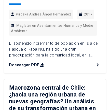
Piroska Andrea Ángel Hernández
2017
Magíster en Asentamientos Humanos y Medio
Ambiente
El sostenido incremento de población en Isla de
Pascua o Rapa Nui, ha sido una gran
preocupación para la comunidad local, en la
medida en que se ha abierto la discusión sobre el
Descargar PDF
impacto genera ello en el territorio, lo que plantea
la necesidad de establecer medidas de gestión
para velar por la sustentabilidad del […]
Macrozona central de Chile:
¿hacia una región urbana de
nuevas geografías? Un análisis
de su transformación urbana en