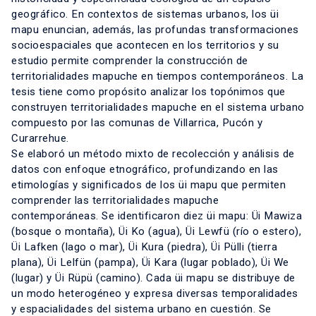
geográfico. En contextos de sistemas urbanos, los üi
mapu enuncian, además, las profundas transformaciones
socioespaciales que acontecen en los territorios y su
estudio permite comprender la construcción de
territorialidades mapuche en tiempos contemporáneos. La
tesis tiene como propósito analizar los topónimos que
construyen territorialidades mapuche en el sistema urbano
compuesto por las comunas de Villarrica, Pucón y
Curarrehue.
Se elaboró un método mixto de recolección y análisis de
datos con enfoque etnográfico, profundizando en las
etimologías y significados de los üi mapu que permiten
comprender las territorialidades mapuche
contemporáneas. Se identificaron diez üi mapu: Üi Mawiza
(bosque o montaña), Üi Ko (agua), Üi Lewfü (río o estero),
Üi Lafken (lago o mar), Üi Kura (piedra), Üi Pülli (tierra
plana), Üi Lelfün (pampa), Üi Kara (lugar poblado), Üi We
(lugar) y Üi Rüpü (camino). Cada üi mapu se distribuye de
un modo heterogéneo y expresa diversas temporalidades
y espacialidades del sistema urbano en cuestión. Se