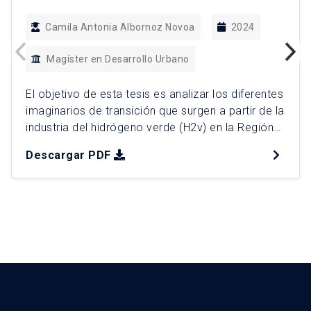
Camila Antonia Albornoz Novoa
2024
Magíster en Desarrollo Urbano
El objetivo de esta tesis es analizar los diferentes
imaginarios de transición que surgen a partir de la
industria del hidrógeno verde (H2v) en la Región
de Magallanes y Antártica Chilena, desde una
Descargar PDF
perspectiva multiescalar. Para lograr este
objetivo, se adoptó un enfoque cualitativo que
incluyó entrevistas semi-estructuradas con
autoridades de gobierno regional, empresas y […]