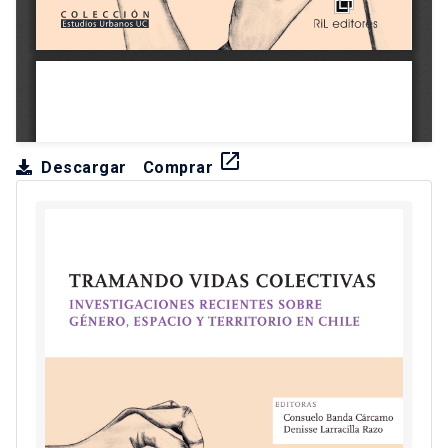
launch
Descargar
Comprar