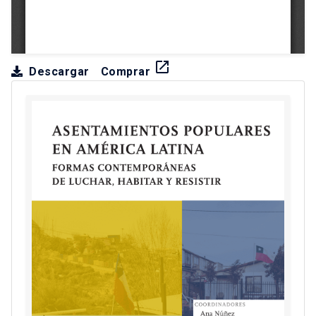
launch
Descargar
Comprar