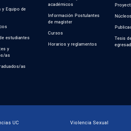
académicos
Proyect
n y Equipo de
n
Información Postulantes
Núcleos
de magíster
cos
Publica
Cursos
de estudiantes
Tesis d
Horarios y reglamentos
egresa
tes y
os/as
raduados/as
ncias UC
Violencia Sexual