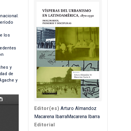
 nacional.
período
e los
cedentes
ón
ches y
udad de
 Agache y
Editor(es)
Arturo Almandoz
Macarena IbarraMacarena Ibarra
Editorial