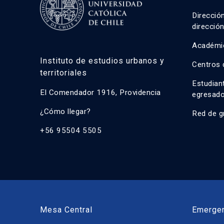
Direcció
direcció
Académi
Instituto de estudios urbanos y
Centros 
territoriales
Estudian
El Comendador 1916, Providencia
egresad
¿Cómo llegar?
Red de g
+56 95504 5505
Mesa Central
Emerge