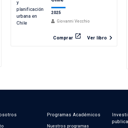
2025
Giovanni Vecchio
launch
Comprar
Ver libro
osotros
Programas Académicos
Invest
public
uto
Nuestros programas