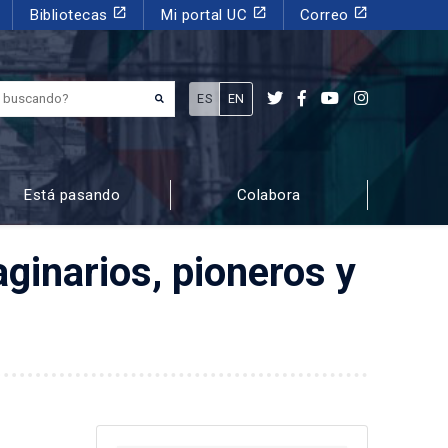
launch
launch
launch
Bibliotecas
Mi portal UC
Correo
¿Qué estás buscando?
ES
EN
Está pasando
Colabora
ginarios, pioneros y