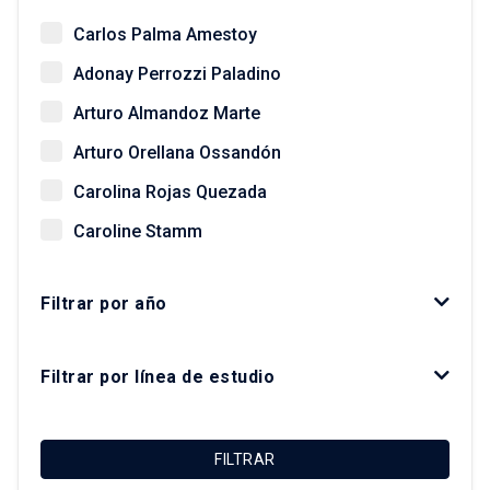
Carlos Palma Amestoy
Adonay Perrozzi Paladino
Arturo Almandoz Marte
Arturo Orellana Ossandón
Carolina Rojas Quezada
Caroline Stamm
Christian Matus Madrid
Filtrar por año
Daniela Zaviezo
Felipe Irarrázaval Irarrázaval
Filtrar por línea de estudio
Felipe Link Lazo
Francisco Sabatini Downey
FILTRAR
Giovanni Vecchio