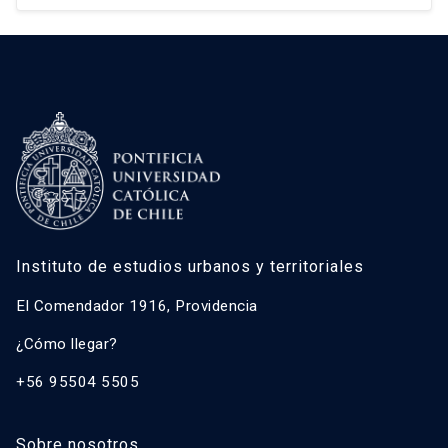
Gonzalo Salazar Preece
Javier Ruiz-Tagle Venero
José Rosas Vera
Kay Bergamini Ladrón de Guevara
Luis Fuentes Arce
Macarena Ibarra Alonso
Magdalena Vicuña Del Río
Instituto de estudios urbanos y territoriales
María Luisa Méndez Layera
Óscar Figueroa Monsalve
El Comendador 1916, Providencia
Pedro Bannen Lanata
¿Cómo llegar?
Piroska Ángel
+56 95504 5505
Quentin Ramond
Sobre nosotros
Ricardo Truffello Robledo