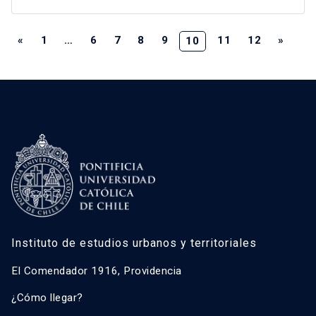
«
1
…
6
7
8
9
11
12
»
10
Instituto de estudios urbanos y territoriales
El Comendador 1916, Providencia
¿Cómo llegar?