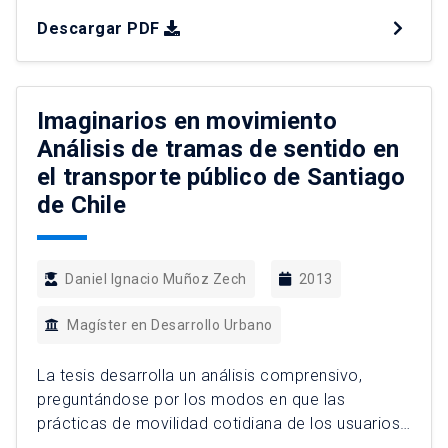
afecciones, actitudes y conductas de sus
Descargar PDF
residentes. Es un análisis y una propuesta de
diseño para mejorar la calidad de vida de quienes
la habitan. La investigación se basa en […]
Imaginarios en movimiento
Análisis de tramas de sentido en
el transporte público de Santiago
de Chile
Daniel Ignacio Muñoz Zech
2013
Magíster en Desarrollo Urbano
La tesis desarrolla un análisis comprensivo,
preguntándose por los modos en que las
prácticas de movilidad cotidiana de los usuarios
del transporte público de Santiago se vinculan