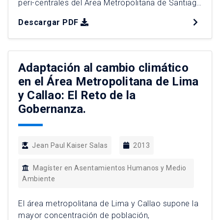
peri-centrales del Área Metropolitana de Santiago
tras la proliferación de políticas públicas y
Descargar PDF
privadas de repoblamiento a partir de los años
noventa. De manera específica, se profundiza
empíricamente en la comprensión de la oferta
inmobiliaria residencial en altura en San Miguel,
Adaptación al cambio climático
[…]
en el Área Metropolitana de Lima
y Callao: El Reto de la
Gobernanza.
Jean Paul Kaiser Salas
2013
Magíster en Asentamientos Humanos y Medio
Ambiente
El área metropolitana de Lima y Callao supone la
mayor concentración de población,