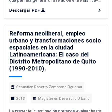
que permita generar una relación entre las nuevas
estaciones con estos espacios. Se parte del
Descargar PDF
supuesto que através de la construcción de las
nuevas estaciones, se puede generar un
potencial de transformación y cualificación del
espacio urbano, en la medida […]
Reforma neoliberal, empleo
urbano y transformaciones socio
espaciales en la ciudad
Latinoamericana: El caso del
Distrito Metropolitano de Quito
(1990-2010).
Sebastian Roberto Zambrano Figueroa
2013
Magíster en Desarrollo Urbano
La presente investigación pretende evaluar hasta