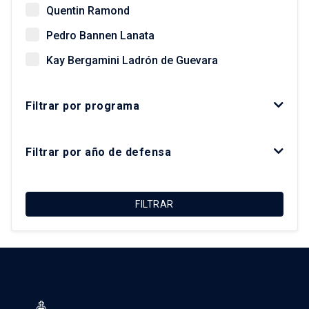
Quentin Ramond
Pedro Bannen Lanata
Kay Bergamini Ladrón de Guevara
Paz Concha Méndez
Filtrar por programa
Óscar Figueroa Monsalve
Luis Fuentes Arce
Filtrar por año de defensa
Macarena Ibarra Alonso
Felipe Link Lazo
FILTRAR
Christian Matus Madrid
Roberto Moris Iturrieta
Arturo Orellana Ossandón
Carolina Rojas Quezada
José Rosas Vera