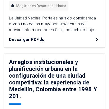
Magíster en Desarrollo Urbano
La Unidad Vecinal Portales ha sido considerada
como uno de los mayores exponentes del
movimiento moderno en Chile, concebido bajo
políticas públicas que buscaban otorgar
Descargar PDF
condiciones urbanas y sociales mínimas. La
presente investigación busca comprender las
huellas y las transformaciones que han dejado en
su espacio público la implementación de diversas
Arreglos institucionales y
y contradictorias políticas públicas […]
planificación urbana en la
configuración de una ciudad
competitiva: la experiencia de
Medellín, Colombia entre 1998 Y
201.