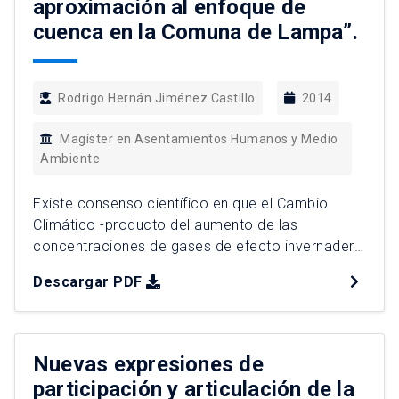
aproximación al enfoque de
cuenca en la Comuna de Lampa”.
Rodrigo Hernán Jiménez Castillo
2014
Magíster en Asentamientos Humanos y Medio
Ambiente
Existe consenso científico en que el Cambio
Climático -producto del aumento de las
concentraciones de gases de efecto invernadero
de origen antrópico- es un hecho inequívoco y
Descargar PDF
afectará de forma muy importante el ciclo
hidrológico. En la Región Metropolitana de
Santiago (RMS), la variabilidad en las
precipitaciones, la escasez hídrica y el aumento
Nuevas expresiones de
de fenómenos […]
participación y articulación de la