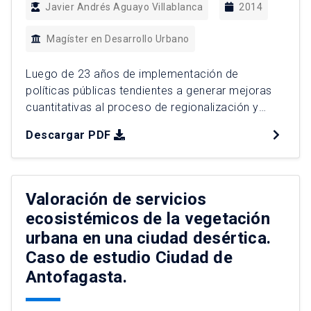
Javier Andrés Aguayo Villablanca
2014
Magíster en Desarrollo Urbano
Luego de 23 años de implementación de
políticas públicas tendientes a generar mejoras
cuantitativas al proceso de regionalización y
descentralización del país, iniciado con el
Descargar PDF
regreso de la democracia, se hace necesario
detenerse y generar una visión crítica de este
proceso y sus impactos en la estructura
demográfica y productiva de las regiones. Para
Valoración de servicios
realizar […]
ecosistémicos de la vegetación
urbana en una ciudad desértica.
Caso de estudio Ciudad de
Antofagasta.