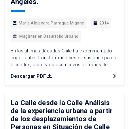
Ángeles.
María Alejandra Parrague Migone
2014
Magíster en Desarrollo Urbano
En las últimas décadas Chile ha experimentado
importantes transformaciones en sus principales
ciudades, observándose nuevos patrones de
urbanización caracterizados por un crecimiento
Descargar PDF
urbano acelerado y diferenciado, lo cual ha
generado cambios en la morfología de la ciudad
asociados a un aumento de la segregación
residencial, fragmentación espacial y distribución
La Calle desde la Calle Análisis
desigual de oportunidades urbanas. Estas
de la experiencia urbana a partir
expresiones, […]
de los desplazamientos de
Personas en Situación de Calle