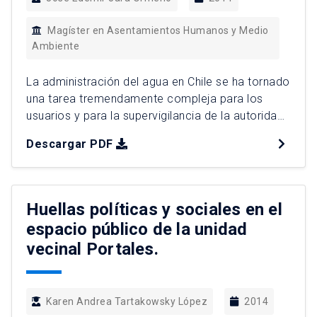
Magíster en Asentamientos Humanos y Medio
Ambiente
La administración del agua en Chile se ha tornado
una tarea tremendamente compleja para los
usuarios y para la supervigilancia de la autoridad
sobre las organizaciones, esto debido a la
Descargar PDF
situación de escasez que enfrentan algunas
cuencas, en particular aquellas ubicadas al norte
de nuestro país. Sin embargo, la experiencia
señala que las normas, reglas […]
Huellas políticas y sociales en el
espacio público de la unidad
vecinal Portales.
Karen Andrea Tartakowsky López
2014