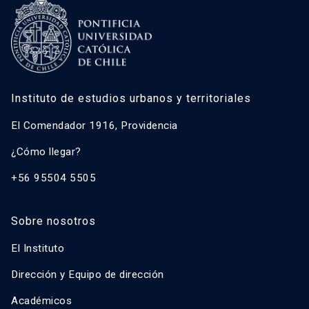
Francisco Sabatini Downey
Gonzalo Salazar Preece
Javier Ruiz-Tagle Venero
Instituto de estudios urbanos y territoriales
Caroline Stamm
Ricardo Truffello Robledo
El Comendador 1916, Providencia
Magdalena Vicuña Del Río
¿Cómo llegar?
+56 95504 5505
Sobre nosotros
El Instituto
Dirección y Equipo de dirección
Académicos