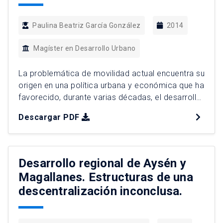
Paulina Beatriz García González
2014
Magíster en Desarrollo Urbano
La problemática de movilidad actual encuentra su
origen en una política urbana y económica que ha
favorecido, durante varias décadas, el desarrollo
del uso masivo del automóvil y precarias
Descargar PDF
soluciones al transporte público. Esta elección
del sistema de movilidad ha influido en la relación
existente entre los modos de desplazamiento y
la forma urbana. Las […]
Desarrollo regional de Aysén y
Magallanes. Estructuras de una
descentralización inconclusa.