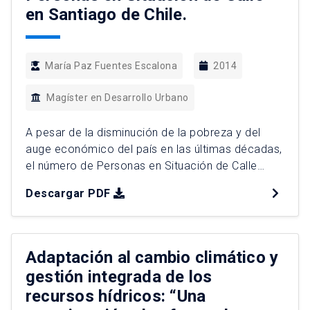
en Santiago de Chile.
María Paz Fuentes Escalona
2014
Magíster en Desarrollo Urbano
A pesar de la disminución de la pobreza y del
auge económico del país en las últimas décadas,
el número de Personas en Situación de Calle
(PSC) ha pasado de 7.254 a 12.255 según los
Descargar PDF
catastros de 2005 y 2012. Estas personas han
sido abordadas históricamente desde una
perspectiva psicosocial, actuando como
indicador de las […]
Adaptación al cambio climático y
gestión integrada de los
recursos hídricos: “Una