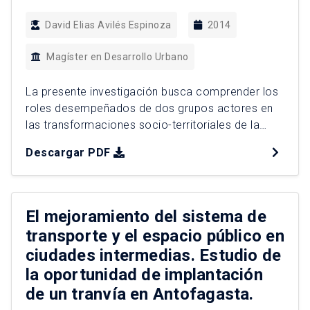
David Elias Avilés Espinoza
2014
Magíster en Desarrollo Urbano
La presente investigación busca comprender los
roles desempeñados de dos grupos actores en
las transformaciones socio-territoriales de la
Provincia de Chiloé durante el período 1982-
Descargar PDF
2012, liderado por el dinamismo de la industria
acuícola salmonera. En este período, esta
industria nace, se consolida y se globaliza,
provocando cambios en la estructura laboral,
El mejoramiento del sistema de
social y territorial del […]
transporte y el espacio público en
ciudades intermedias. Estudio de
la oportunidad de implantación
de un tranvía en Antofagasta.