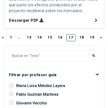
qué punto los efectos producidos por el
proyecto neoliberal sobre los mercados
laborales del Distrito Metropolitano de Quito
Descargar PDF
(DMQ) durante 1990 y 2010, tuvieron como
correlato la consolidación de una ciudad con
desarrollos socioespaciales inequitativos entre
«
1
…
13
14
15
16
18
19
»
17
las unidades territoriales que la conforman. Bajo
esa premisa, la investigación advierte que […]
Buscar tesis y egresados
Filtrar por profesor guía
María Luisa Méndez Layera
Pablo Guzmán Martínez
Giovanni Vecchio