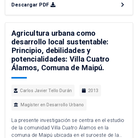
Descargar PDF
con los imaginarios urbanos que éstos depositan
sobre su ciudad. En el contexto particular del
proyecto modernizador Transantiago, el estudio
centra su trabajo sobre la exploración cualitativa
Agricultura urbana como
de […]
desarrollo local sustentable:
Principio, debilidades y
potencialidades: Villa Cuatro
Álamos, Comuna de Maipú.
Carlos Javier Tello Durán
2013
Magíster en Desarrollo Urbano
La presente investigación se centra en el estudio
de la comunidad Villa Cuatro Álamos en la
comuna de Maipú ubicada en el suroeste de la