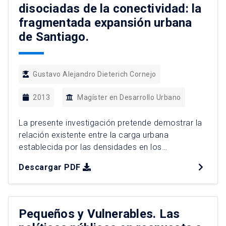
disociadas de la conectividad: la
fragmentada expansión urbana
de Santiago.
Gustavo Alejandro Dieterich Cornejo
2013
Magíster en Desarrollo Urbano
La presente investigación pretende demostrar la
relación existente entre la carga urbana
establecida por las densidades en los
Instrumentos de Planificación y las
Descargar PDF
externalidades presentes y potenciales de las
áreas de expansión urbanas. Lo anterior, implica
necesariamente, que el Estado, como generador
de la norma debiera tener la consciencia,
Pequeños y Vulnerables. Las
capacidad y/o voluntad de reconocer los […]