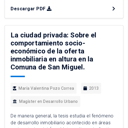
Región Metropolitana de Santiago. Cuya
Descargar PDF
trayectoria histórica de participación ciudadana,
detona en el año 2005 las primeras iniciativas
locales para el desarrollo de una agricultura
urbana comunitaria. Dicha iniciativa con […]
La ciudad privada: Sobre el
comportamiento socio-
económico de la oferta
inmobiliaria en altura en la
Comuna de San Miguel.
María Valentina Pozo Correa
2013
Magíster en Desarrollo Urbano
De manera general, la tesis estudia el fenómeno
de desarrollo inmobiliario acontecido en áreas