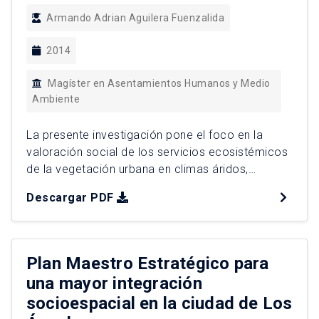
Armando Adrian Aguilera Fuenzalida
2014
Magíster en Asentamientos Humanos y Medio
Ambiente
La presente investigación pone el foco en la
valoración social de los servicios ecosistémicos
de la vegetación urbana en climas áridos,
estableciendo que este recurso natural en
Descargar PDF
condiciones de aridez ofrece y satisface
necesidades claves para la planificación en
función de un reconocimiento social. Se propone
a la ciudad de Antofagasta como caso de
Plan Maestro Estratégico para
estudio […]
una mayor integración
socioespacial en la ciudad de Los