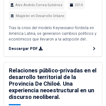
Alex Andrés Correa Gutiérrez
2014
Magíster en Desarrollo Urbano
Tras la crisis del modelo Keynesiano-fordista en
América Latina, se generaron cambios políticos y
económicos que llevaron a la adopción del
modelo neoliberal como fórmula para superar la
Descargar PDF
crisis de los años 70 y 80. En este proceso,
Colombia inicia un camino hacia la apertura de
fronteras y la liberalización de los mercados;
Bajo este […]
Relaciones público-privadas en el
desarrollo territorial de la
Provincia De Chiloé. Una
experiencia neoestructural en un
discurso neoliberal.