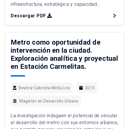
infraestructura, estratégica y capacidad
productiva del Perú. A su vez posee gran
Descargar PDF
vulnerabilidad a los impactos del cambio
climático, la cual está gatillada por factores tanto
geográficos como socio-económicos. En la
presente investigación se establece la
Metro como oportunidad de
gobernanza como, a la vez, el […]
intervención en la ciudad.
Exploración analítica y proyectual
en Estación Carmelitas.
Beatriz Gabriela Mella Lira
2013
Magíster en Desarrollo Urbano
La investigación indagaen el potencial de vincular
el desarrollo del metro con sus entornos urbanos,