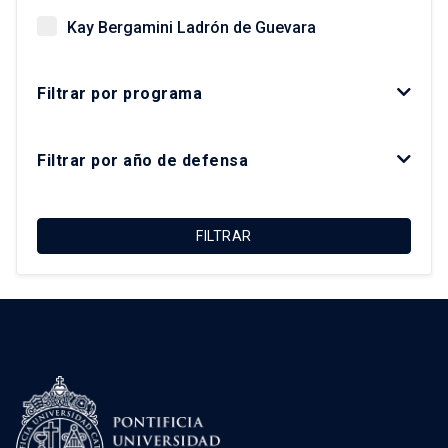
Kay Bergamini Ladrón de Guevara
Paz Concha Méndez
Filtrar por programa
Óscar Figueroa Monsalve
Luis Fuentes Arce
Filtrar por año de defensa
Macarena Ibarra Alonso
Felipe Link Lazo
FILTRAR
Christian Matus Madrid
Roberto Moris Iturrieta
Arturo Orellana Ossandón
Carolina Rojas Quezada
José Rosas Vera
Francisco Sabatini Downey