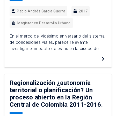
Pablo Andrés García Guerra
2017
Magíster en Desarrollo Urbano
En el marco del vigésimo aniversario del sistema
de concesiones viales, parece relevante
investigar el impacto de éstas en la ciudad de
Santiago. En este contexto, y a modo de
profundización, es interés de esta investigación
relevar de qué manera la infraestructura vial
impacta y transforma las dinámicas del espacio
urbano. Lo anterior ya que […]
Regionalización ¿autonomía
territorial o planificación? Un
proceso abierto en la Región
Central de Colombia 2011-2016.