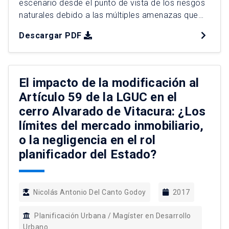
escenario desde el punto de vista de los riesgos
naturales debido a las múltiples amenazas que
alberga. Chile como país se encuentra
Descargar PDF
constantemente asediado por eventos de origen
antrópico y natural que, en la mayoría de los
casos, devienen en desastres o catástrofes que
traen consigo pérdidas humanas y […]
El impacto de la modificación al
Artículo 59 de la LGUC en el
cerro Alvarado de Vitacura: ¿Los
límites del mercado inmobiliario,
o la negligencia en el rol
planificador del Estado?
Nicolás Antonio Del Canto Godoy
2017
Planificación Urbana / Magíster en Desarrollo
Urbano