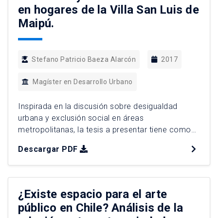
en hogares de la Villa San Luis de
Maipú.
Stefano Patricio Baeza Alarcón
2017
Magíster en Desarrollo Urbano
Inspirada en la discusión sobre desigualdad
urbana y exclusión social en áreas
metropolitanas, la tesis a presentar tiene como
objetivo comprender el modo en que las
Descargar PDF
estrategias y tácticas de los habitantes urbanos,
se configuran como prácticas de inclusión socio-
espacial en escenarios de accesibilidad y
movilidad urbana. Asumiendo como clave el
¿Existe espacio para el arte
análisis de relatos de […]
público en Chile? Análisis de la