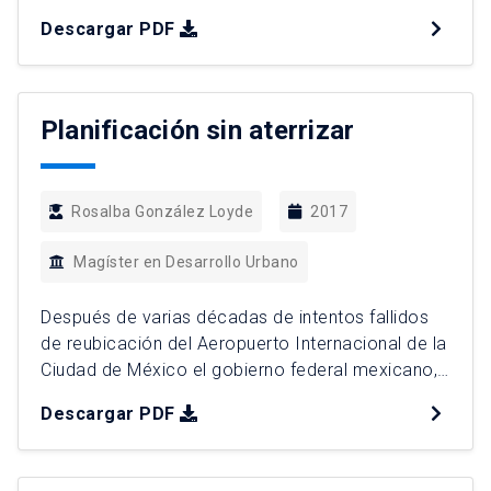
encontrándose actualmente bajo permanente
Descargar PDF
amenaza por una continua depredación
antrópica, por lo que figuran entre los
ecosistemas más amenazados del planeta,
haciendo que su protección y conservación
Planificación sin aterrizar
formE parte de los agendas internacionales , y de
los Objetivos […]
Rosalba González Loyde
2017
Magíster en Desarrollo Urbano
Después de varias décadas de intentos fallidos
de reubicación del Aeropuerto Internacional de la
Ciudad de México el gobierno federal mexicano,
encabezado por Enrique Peña, decidió poner en
Descargar PDF
marcha el proyecto que instalará una nueva
infraestructura aeroportuaria en la ciudad. A
través de un gran despliegue publicitario el Nuevo