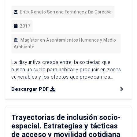
Erick Renato Serrano Fernández De Cordova
2017
Magíster en Asentamientos Humanos y Medio
Ambiente
La disyuntiva creada entre, la sociedad que
busca un suelo para habitar y producir en zonas
vulnerables y los efectos que provocan los
eventos naturales, se trata de una realidad que
Descargar PDF
toma vigencia en la actualidad y se materializa
de forma más fehaciente en zonas rurales del sur
global. La situación que atraviesan los habitantes
[…]
Trayectorias de inclusión socio-
espacial. Estrategias y tácticas
de acceso y movilidad cotidiana