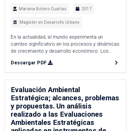
Mariana Botero Cuartas
2017
Magíster en Desarrollo Urbano
En la actualidad, el mundo experimenta un
cambio significativo en los procesos y dinámicas
de crecimiento y desarrollo económico. Los
Estados-Nación han dejado de ser los únicos
Descargar PDF
protagonistas en materia de competitividad y
mejoramiento de las condiciones de vida de la
población para dar paso a las ciudades y
regiones. Con la expedición de la […]
Evaluación Ambiental
Estratégica; alcances, problemas
y propuestas. Un análisis
realizado a las Evaluaciones
Ambientales Estratégicas
aplicadas en instrumentos de