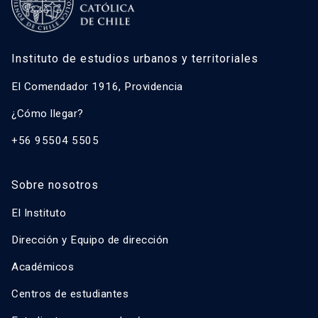
Gonzalo Salazar Preece
Javier Ruiz-Tagle Venero
Instituto de estudios urbanos y territoriales
Caroline Stamm
Ricardo Truffello Robledo
El Comendador 1916, Providencia
Magdalena Vicuña Del Río
¿Cómo llegar?
+56 95504 5505
Sobre nosotros
El Instituto
Dirección y Equipo de dirección
Académicos
Centros de estudiantes