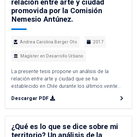
relación entre arte y ciudad
promovida por la Comisión
Nemesio Antúnez.
Andrea Carolina Berger Oto
2017
Magíster en Desarrollo Urbano
La presente tesis propone un análisis de la
relación entre arte y ciudad que se ha
establecido en Chile durante los últimos veinte
años, por medio de una política pública
Descargar PDF
implementada en 1994 y ejecutada desde la
Dirección de Arquitectura (DA), el organismo
técnico asesor de la Comisión Nemesio Antúnez
(CNA). El estudio se focaliza […]
¿Qué es lo que se dice sobre mi
territorio? Un análisis de la