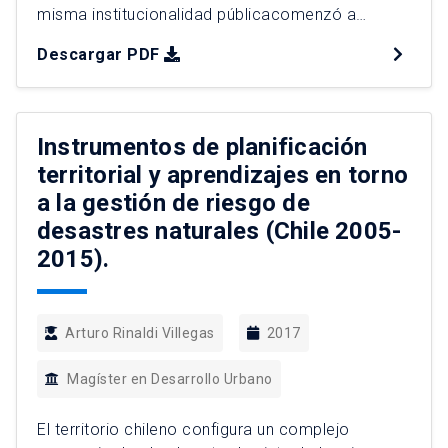
misma institucionalidad públicacomenzó a
publicitar en 2009 como“Modelo-Medellín”. Lo
Descargar PDF
más icónico a esta transformación han sido
equipamientos públicos edificados,
principalmente, en sectores deficitarios de la
ciudad, por ejemplo, en la Ciudadela Nuevo
Instrumentos de planificación
Occidente:un conjunto de aproximadamente
territorial y aprendizajes en torno
16.000 viviendas de interés social desarrollado
a la gestión de riesgo de
desde […]
desastres naturales (Chile 2005-
2015).
Arturo Rinaldi Villegas
2017
Magíster en Desarrollo Urbano
El territorio chileno configura un complejo