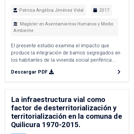
Patricia Angélica Jiménez Vidal
2017
Magíster en Asentamientos Humanos y Medio
Ambiente
El presente estudio examina el impacto que
produce la integración de barrios segregados en
los habitantes de la vivienda social periférica.
Junto a ello, cuestiona las decisiones e
Descargar PDF
intervenciones del Estado, frente a su
construcción, transformación y rehabilitación;
profundizando en las dinámicas socio-
territoriales que se desprenden de las
La infraestructura vial como
actuaciones que procuran terminar con la
factor de desterritorialización y
segregación […]
territorialización en la comuna de
Quilicura 1970-2015.