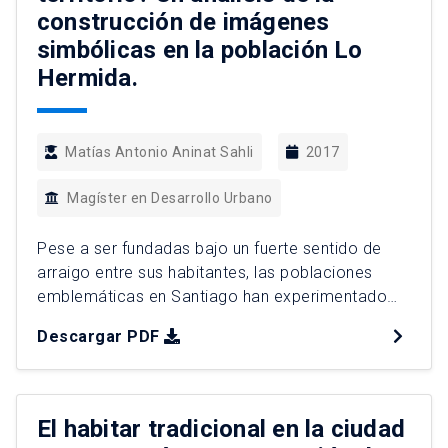
construcción de imágenes
simbólicas en la población Lo
Hermida.
Matías Antonio Aninat Sahli
2017
Magíster en Desarrollo Urbano
Pese a ser fundadas bajo un fuerte sentido de
arraigo entre sus habitantes, las poblaciones
emblemáticas en Santiago han experimentado
una creciente desintegración social durante las
Descargar PDF
décadas recientes. La emergencia de
problemáticas sociales –como la delincuencia, la
deserción escolar y el embarazo adolescente–
en estos territorios no pueden explicarse
El habitar tradicional en la ciudad
exclusivamente por los efectos de barrio. […]