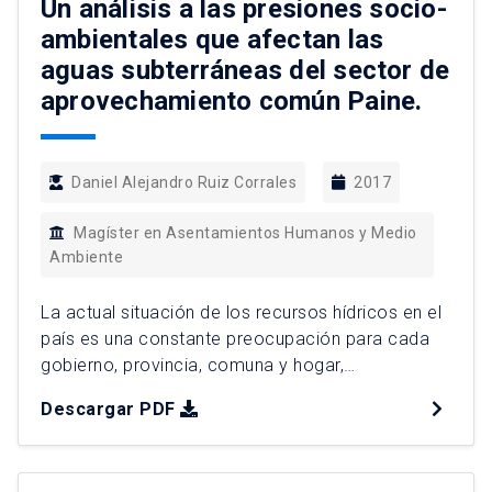
Un análisis a las presiones socio-
ambientales que afectan las
aguas subterráneas del sector de
aprovechamiento común Paine.
Daniel Alejandro Ruiz Corrales
2017
Magíster en Asentamientos Humanos y Medio
Ambiente
La actual situación de los recursos hídricos en el
país es una constante preocupación para cada
gobierno, provincia, comuna y hogar,
especialmente ante situaciones de prolongada
Descargar PDF
sequía. Cada vez son menos las ocasiones en
que los fenómenos climáticos hacen olvidar a la
población la fragilidad del sistema hídrico en que