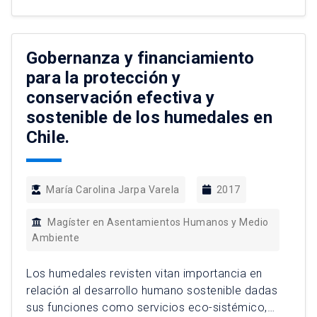
las generaciones más jóvenes en los procesos
de toma de decisión en su comunidad? La
presente investigación ahonda en el análisis de
Gobernanza y financiamiento
[…]
para la protección y
conservación efectiva y
sostenible de los humedales en
Chile.
María Carolina Jarpa Varela
2017
Magíster en Asentamientos Humanos y Medio
Ambiente
Los humedales revisten vitan importancia en
relación al desarrollo humano sostenible dadas
sus funciones como servicios eco-sistémico,