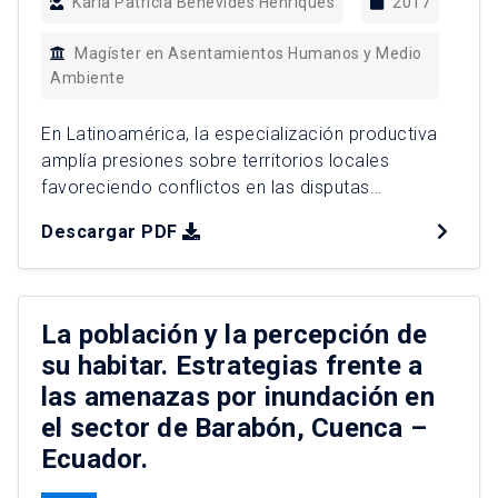
Karla Patricia Benevides Henriques
2017
Magíster en Asentamientos Humanos y Medio
Ambiente
En Latinoamérica, la especialización productiva
amplía presiones sobre territorios locales
favoreciendo conflictos en las disputas
territoriales entre comunidades y grandes
Descargar PDF
proyectos, principalmente en el ámbito de los
licenciamientos ambientales. La misma
globalización que genera presiones sobre el
espacio local, entrega a través de sus efectos
La población y la percepción de
imprevistos, espacios en los cuales la ciudadanía
su habitar. Estrategias frente a
logra incidir directamente […]
las amenazas por inundación en
el sector de Barabón, Cuenca –
Ecuador.