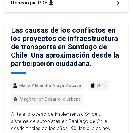
Descargar PDF
involucrado la creación de áreas mixtas
orientadas a los servicios bajo el boom de la
construcción. Los mayores cambios
estructurales se han venido presentando en
Las causas de los conflictos en
barrios tradicionales, en […]
los proyectos de infraestructura
de transporte en Santiago de
Chile. Una aproximación desde la
participación ciudadana.
María Alejandra Araya Viacava
2016
Magíster en Desarrollo Urbano
Ante el proceso de implementación de un
sistema de autopistas en Santiago de Chile
desde finales de los años ´90, las cuales hoy