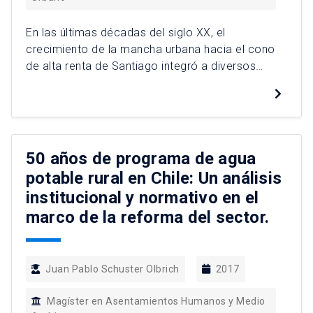
En las últimas décadas del siglo XX, el
crecimiento de la mancha urbana hacia el cono
de alta renta de Santiago integró a diversos
cerros, los cuales han sido conocidos como
cerros islas. Esta tesis aborda esencialmente el
caso del cerro Alvarado a partir de la
modificación al Artículo 59 de la Ley General de
[…]
50 años de programa de agua
potable rural en Chile: Un análisis
institucional y normativo en el
marco de la reforma del sector.
Juan Pablo Schuster Olbrich
2017
Magíster en Asentamientos Humanos y Medio