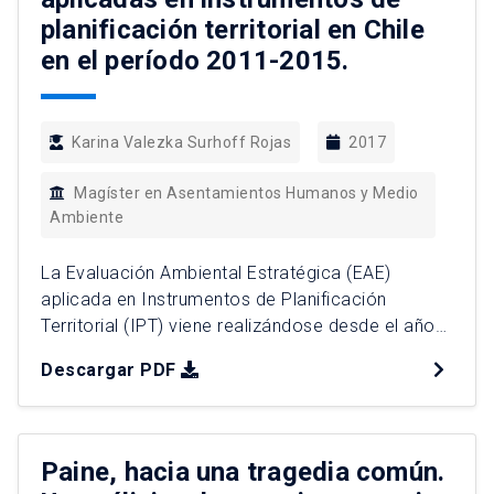
planificación territorial en Chile
en el período 2011-2015.
Karina Valezka Surhoff Rojas
2017
Magíster en Asentamientos Humanos y Medio
Ambiente
La Evaluación Ambiental Estratégica (EAE)
aplicada en Instrumentos de Planificación
Territorial (IPT) viene realizándose desde el año
2011 en Chile y es considerada una política
Descargar PDF
pública debido a sus beneficios para la sociedad,
incorporando aspectos ambientales, sociales y
económicos desde el inicio de la planificación del
sistema territorial. Su análisis en el país ha sido
Paine, hacia una tragedia común.
[…]