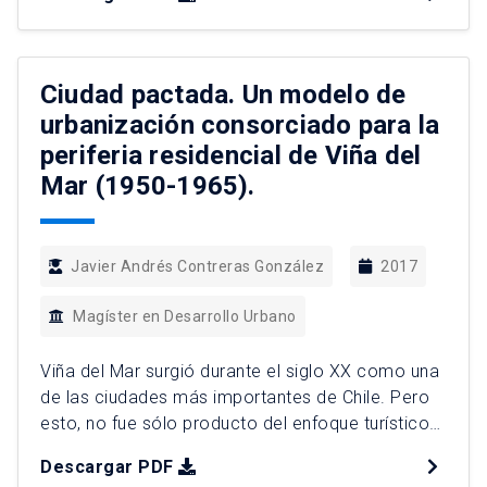
manifestarse, se expande a través de la
periurbanización, constituida en gran parte por
los conjuntos de viviendas sociales. Los cuales
han sido promovidos por las políticas
Ciudad pactada. Un modelo de
habitacionales, dedicados a […]
urbanización consorciado para la
periferia residencial de Viña del
Mar (1950-1965).
Javier Andrés Contreras González
2017
Magíster en Desarrollo Urbano
Viña del Mar surgió durante el siglo XX como una
de las ciudades más importantes de Chile. Pero
esto, no fue sólo producto del enfoque turístico
autoritario impuesto por el Estado central en los
Descargar PDF
años 30, ni por su cercanía con Valparaíso y