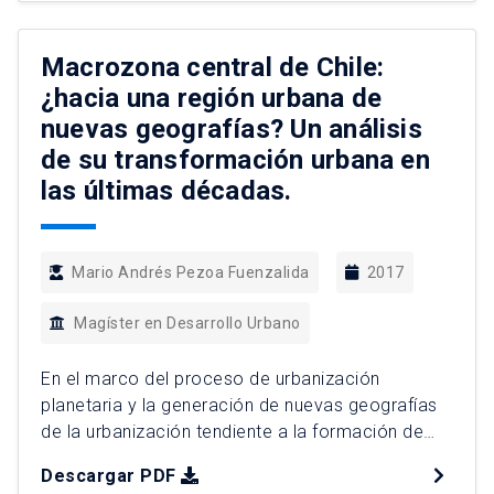
percepciones que van desde el nivel de vida
material, hasta las posibilidades de acceso a
servicios. Así como el espacio urbano ofrece […]
Macrozona central de Chile:
¿hacia una región urbana de
nuevas geografías? Un análisis
de su transformación urbana en
las últimas décadas.
Mario Andrés Pezoa Fuenzalida
2017
Magíster en Desarrollo Urbano
En el marco del proceso de urbanización
planetaria y la generación de nuevas geografías
de la urbanización tendiente a la formación de
regiones urbanas, este trabajo tiene como
Descargar PDF
propósito analizar la evolución de la Macrozona