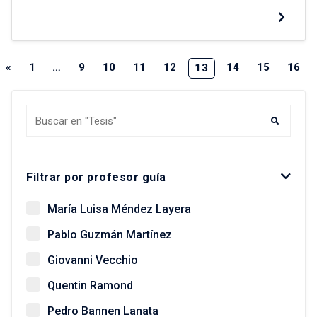
suman siete concesiones que representan unas
de las inversiones más grandes de la ciudad, los
conflictos se han generado no solo por la
localizaciónde su trazado, sino también por el
«
1
…
9
10
11
12
14
15
16
13
uso de […]
Buscar tesis y egresados
Filtrar por profesor guía
María Luisa Méndez Layera
Pablo Guzmán Martínez
Giovanni Vecchio
Quentin Ramond
Pedro Bannen Lanata