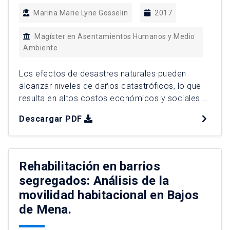
Marina Marie Lyne Gosselin
2017
Magíster en Asentamientos Humanos y Medio
Ambiente
Los efectos de desastres naturales pueden
alcanzar niveles de daños catastróficos, lo que
resulta en altos costos económicos y sociales.
Las políticas públicas de gestión de riesgos
Descargar PDF
buscan responder de manera eficiente a un
evento desastroso y disminuir los impactos de
estos sobre las comunidades afectadas. Las
ciudades pequeñas, son en muchos casos más
Rehabilitación en barrios
vulnerables […]
segregados: Análisis de la
movilidad habitacional en Bajos
de Mena.